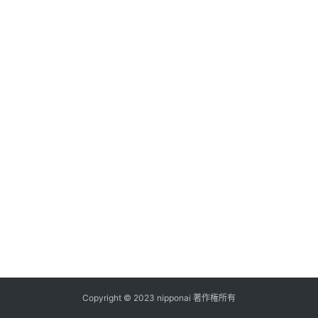
ス
A
I
ツ
ー
ル
セ
ッ
ト
A
I
活
用
Copyright © 2023 nipponai 著作権所有
お