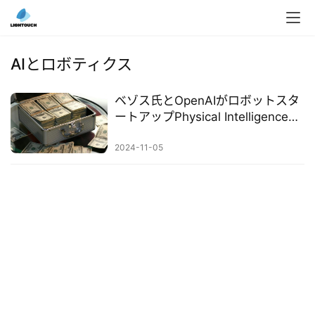
入
ク
AIとロボティクス
ラ
ウ
ベゾス氏とOpenAIがロボットスタ
ド
ートアップPhysical Intelligenceに
導
投資、未来のロボットはさらに知
入
能化へ
2024-11-05
3
D
プ
リ
ン
ト
サ
ー
ビ