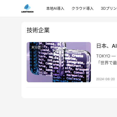
本地AI導入
クラウド導入
3Dプリ
技術企業
日本、A
未分类
TOKYO
「世界で最
えるアプロ
2024-06-20