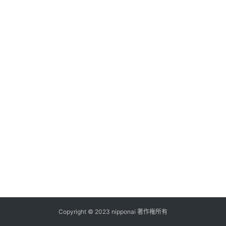
ス
A
I
ツ
ー
ル
セ
ッ
ト
A
I
活
用
Copyright © 2023 nipponai 著作権所有
お