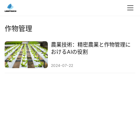
入
ク
作物管理
ラ
ウ
農業技術：精密農業と作物管理に
ド
おけるAIの役割
導
入
2024-07-22
3
D
プ
リ
ン
ト
サ
ー
ビ