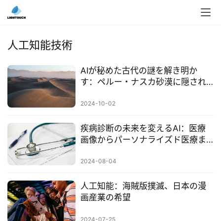
入
ク
人工知能技術
ラ
ウ
AIが秘めた古代の謎を解き明か
ド
す：ペルー・ナスカ砂漠に隠され
導
た303の巨大なシンボル
入
2024-10-02
3
疾病診断の未来を変えるAI：医療
D
画像からパーソナライズド医療ま
プ
での包括的な解析
リ
2024-08-04
ン
ト
人工知能：海賊版撲滅、日本の漫
サ
画産業の希望
ー
ビ
2024-07-25