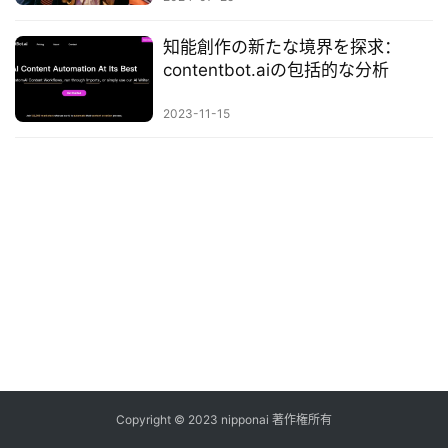
ス
知能創作の新たな境界を探求：
contentbot.aiの包括的な分析
A
I
2023-11-15
ツ
ー
ル
セ
ッ
ト
A
I
活
用
Copyright © 2023 nipponai 著作権所有
お