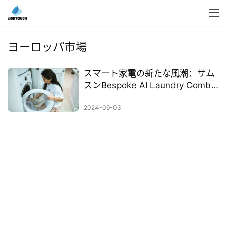
入
ク
ヨーロッパ市場
ラ
ウ
スマート家電の新たな風潮：サム
ド
スンBespoke AI Laundry Combo™
導
がヨーロッパ市場に登場
入
2024-09-03
3
D
プ
リ
ン
ト
サ
ー
ビ