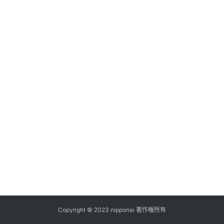
ス
A
I
ツ
ー
ル
セ
ッ
ト
A
I
活
用
Copyright © 2023 nipponai 著作権所有
お