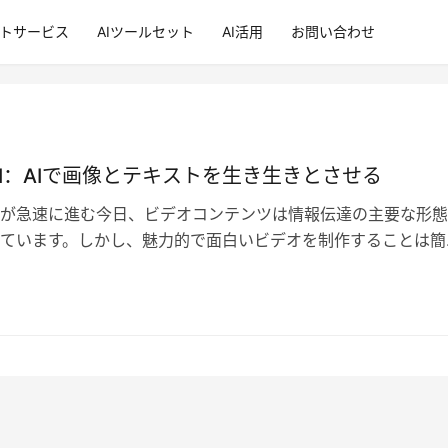
ントサービス
AIツールセット
AI活用
お問い合わせ
a AI：AIで画像とテキストを生き生きとさせる
が急速に進む今日、ビデオコンテンツは情報伝達の主要な形態
ています。しかし、魅力的で面白いビデオを制作することは簡
ん。今、Hedra AIが革命的…