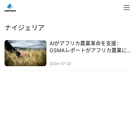
入
ク
ナイジェリア
ラ
ウ
AIがアフリカ農業革命を支援：
ド
GSMAレポートがアフリカ農業に
導
おけるAIの巨大な潜在力を明らか
入
に
2024-07-22
3
D
プ
リ
ン
ト
サ
ー
ビ