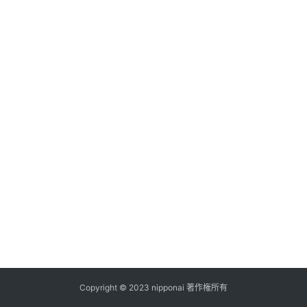
ス
A
I
ツ
ー
ル
セ
ッ
ト
A
I
活
用
Copyright © 2023 nipponai 著作権所有
お