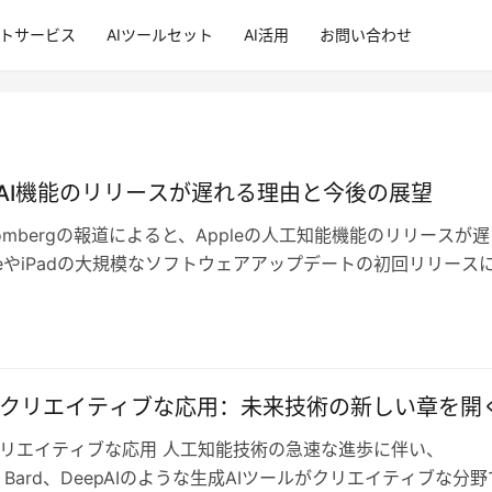
ントサービス
AIツールセット
AI活用
お問い合わせ
eのAI機能のリリースが遅れる理由と今後の展望
oombergの報道によると、Appleの人工知能機能のリリースが遅
oneやiPadの大規模なソフトウェアアップデートの初回リリース
いことが明らか…
のクリエイティブな応用：未来技術の新しい章を開
クリエイティブな応用 人工知能技術の急速な進歩に伴い、
T、Bard、DeepAIのような生成AIツールがクリエイティブな分野