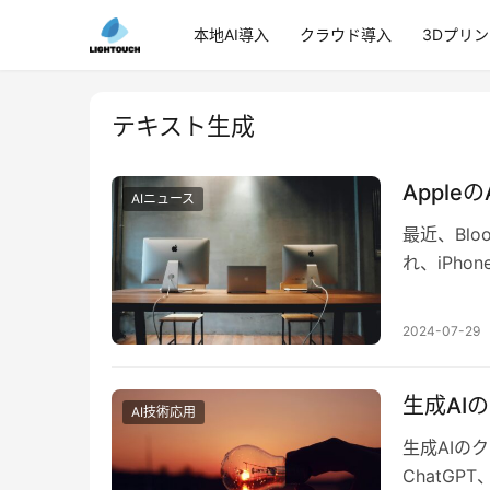
本地AI導入
クラウド導入
3Dプリ
テキスト生成
Appl
AIニュース
最近、Bl
れ、iPh
間に合わな
2024-07-29
生成AI
AI技術応用
生成AIの
ChatGP