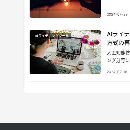
注目を集め
2024-07-23
AIライ
AIライティングツール
方式の再
人工知能技
ング分野に
ら複雑なク
2024-07-16