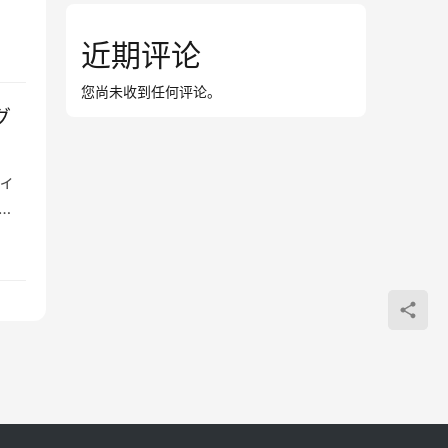
近期评论
您尚未收到任何评论。
グ
ィ
か