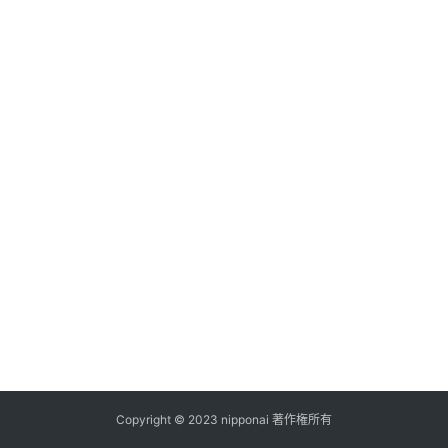
ス
A
I
ツ
ー
ル
セ
ッ
ト
A
I
活
用
Copyright © 2023 nipponai 著作権所有
お