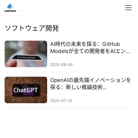
入
ク
ソフトウェア開発
ラ
ウ
AI時代の未来を探る：GitHub
ド
Modelsが全ての開発者をAIエンジ
導
ニアに
入
2024-08-09
3
OpenAIの最先端イノベーションを
D
探る：新しい推論技術
プ
「Strawberry」の秘密
リ
2024-07-13
ン
ト
サ
ー
ビ