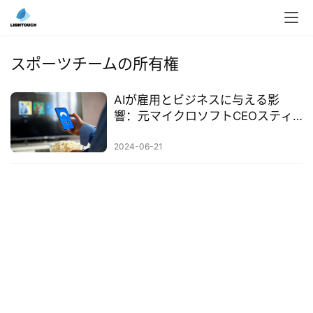
入
ク
スポーツチームの所有権
ラ
ウ
AIが雇用とビジネスに与える影
ド
響：元マイクロソフトCEOスティ
導
ーブ・バルマーの見解
入
2024-06-21
3
D
プ
リ
ン
ト
サ
ー
ビ