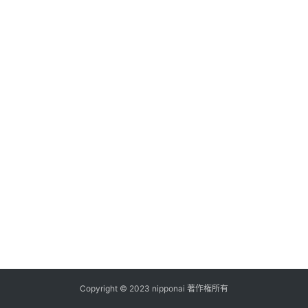
ス
A
I
ツ
ー
ル
セ
ッ
ト
A
I
活
用
Copyright © 2023 nipponai 著作権所有
お