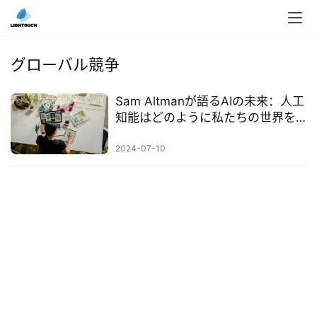
入
ク
グローバル競争
ラ
ウ
Sam Altmanが語るAIの未来：人工
ド
知能はどのように私たちの世界を
導
形作るか
入
2024-07-10
3
D
プ
リ
ン
ト
サ
ー
ビ