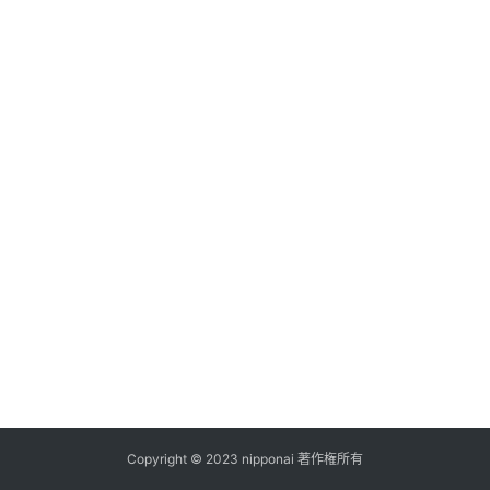
ス
A
I
ツ
ー
ル
セ
ッ
ト
A
I
活
用
Copyright © 2023 nipponai 著作権所有
お