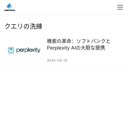
入
ク
クエリの洗練
ラ
ウ
検索の革命：ソフトバンクと
ド
Perplexity AIの大胆な提携
導
入
2024-06-19
3
D
プ
リ
ン
ト
サ
ー
ビ