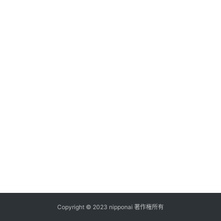
ス
A
I
ツ
ー
ル
セ
ッ
ト
A
I
活
用
Copyright © 2023 nipponai 著作権所有
お