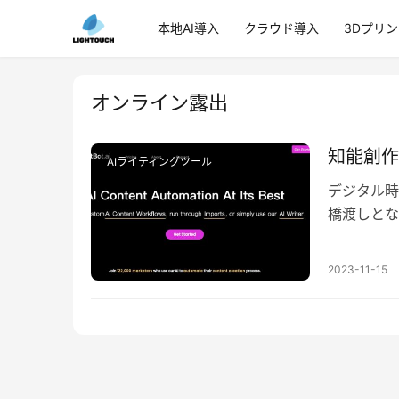
本地AI導入
クラウド導入
3Dプリ
オンライン露出
知能創作
AIライティングツール
デジタル時
橋渡しとな
制作分野で
2023-11-15