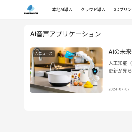
本地AI導入
クラウド導入
3Dプリ
AI音声アプリケーション
AIの未
AIニュース
人工知能（
更新が見られ
ールから、
2024-07-07