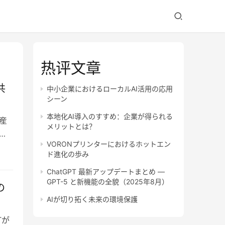
热评文章
共
中小企業におけるローカルAI活用の応用
シーン
本地化AI導入のすすめ：企業が得られる
産
メリットとは？
開
VORONプリンターにおけるホットエン
ド進化の歩み
ChatGPT 最新アップデートまとめ —
GPT-5 と新機能の全貌（2025年8月）
の
AIが切り拓く未来の環境保護
Tが