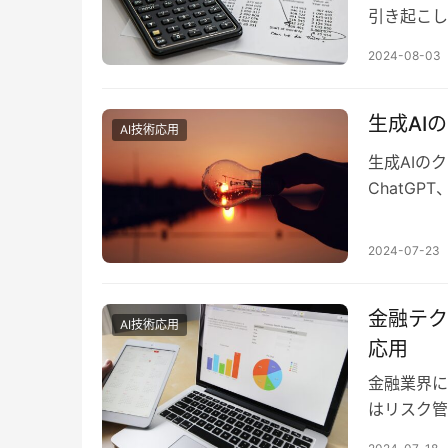
引き起こし
体の購入に
2024-08-03
生成AI
AI技術応用
生成AIの
ChatGP
注目を集め
2024-07-23
金融テク
AI技術応用
応用
金融業界に
はリスク管
ービスをよ