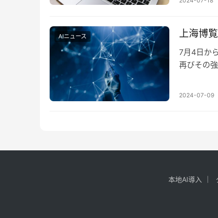
2024-07-18
上海博覧
AIニュース
7月4日か
再びその強
れ、中国が
2024-07-09
本地AI導入