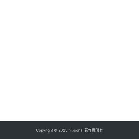
ス
A
I
ツ
ー
ル
セ
ッ
ト
A
I
活
用
Copyright © 2023 nipponai 著作権所有
お