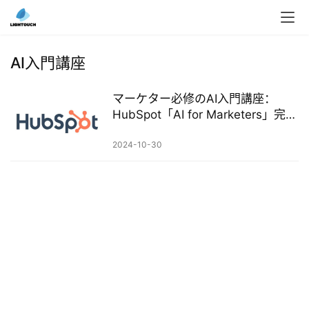
入
ク
AI入門講座
ラ
ウ
マーケター必修のAI入門講座：
ド
HubSpot「AI for Marketers」完全
導
解説と学習ガイド
入
2024-10-30
3
D
プ
リ
ン
ト
サ
ー
ビ