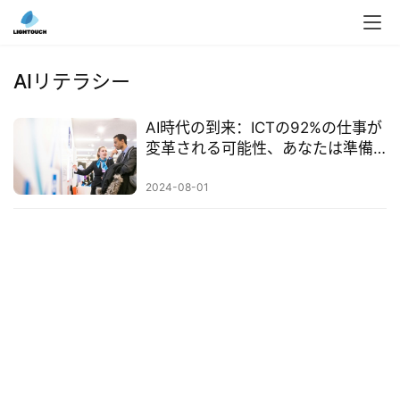
入
ク
AIリテラシー
ラ
ウ
AI時代の到来：ICTの92%の仕事が
ド
変革される可能性、あなたは準備
導
できていますか？
入
2024-08-01
3
D
プ
リ
ン
ト
サ
ー
ビ