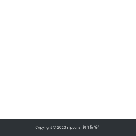
ス
A
I
ツ
ー
ル
セ
ッ
ト
A
I
活
用
Copyright © 2023 nipponai 著作権所有
お