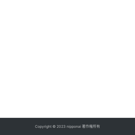
ス
A
I
ツ
ー
ル
セ
ッ
ト
A
I
活
用
Copyright © 2023 nipponai 著作権所有
お