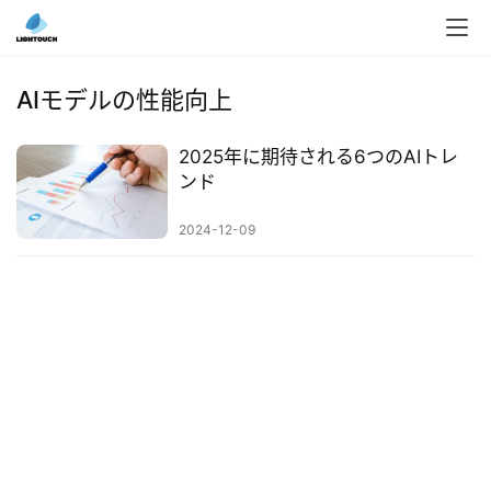
入
ク
AIモデルの性能向上
ラ
ウ
2025年に期待される6つのAIトレ
ド
ンド
導
入
2024-12-09
3
D
プ
リ
ン
ト
サ
ー
ビ