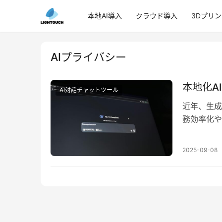
本地AI導入
クラウド導入
3Dプリ
AIプライバシー
本地化A
AI対話チャットツール
近年、生成
務効率化や
ウド依存の
2025-09-08