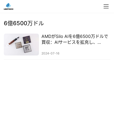
入
ク
6億6500万ドル
ラ
ウ
AMDがSilo AIを6億6500万ドルで
ド
買収：AIサービスを拡充し、
導
Nvidiaに挑戦
入
2024-07-16
3
D
プ
リ
ン
ト
サ
ー
ビ