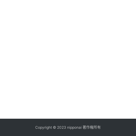
ス
A
I
ツ
ー
ル
セ
ッ
ト
A
I
活
用
Copyright © 2023 nipponai 著作権所有
お