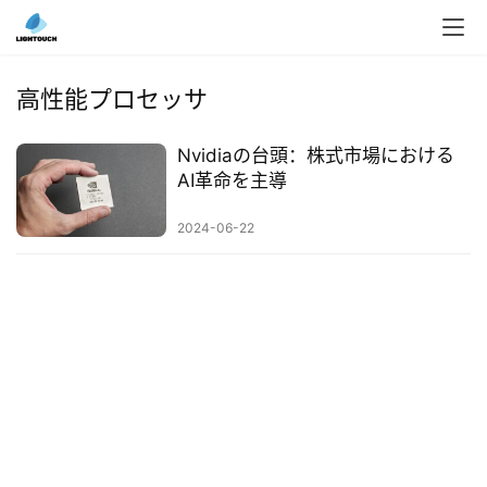
入
ク
高性能プロセッサ
ラ
ウ
Nvidiaの台頭：株式市場における
ド
AI革命を主導
導
入
2024-06-22
3
D
プ
リ
ン
ト
サ
ー
ビ