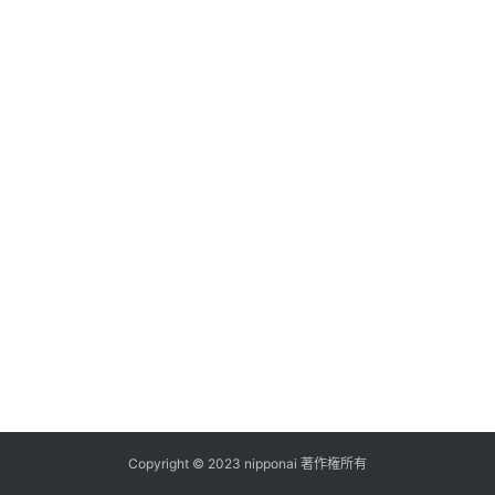
ス
A
I
ツ
ー
ル
セ
ッ
ト
A
I
活
用
Copyright © 2023 nipponai 著作権所有
お