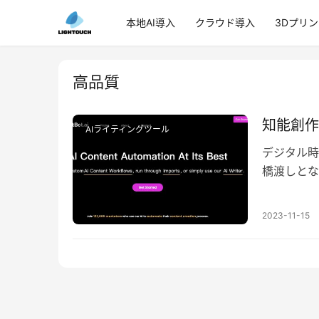
本地AI導入
クラウド導入
3Dプリ
高品質
知能創作
AIライティングツール
デジタル時
橋渡しとな
制作分野で
2023-11-15