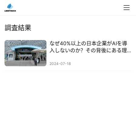
入
ク
調査結果
ラ
ウ
なぜ40%以上の日本企業がAIを導
ド
入しないのか？その背後にある理
導
由を探る
入
2024-07-18
3
D
プ
リ
ン
ト
サ
ー
ビ