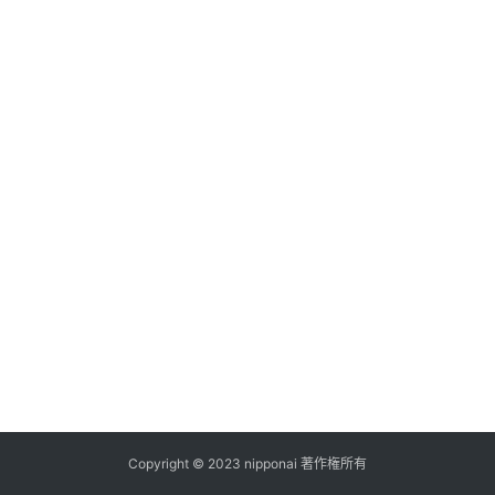
ス
A
I
ツ
ー
ル
セ
ッ
ト
A
I
活
用
Copyright © 2023 nipponai 著作権所有
お