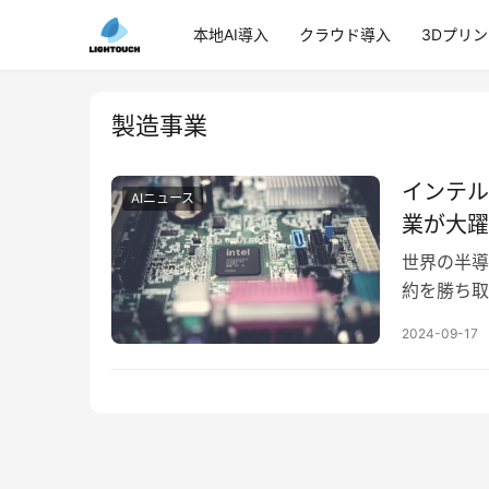
本地AI導入
クラウド導入
3Dプリ
製造事業
インテル
AIニュース
業が大躍
世界の半導
約を勝ち取
タムAIチ
2024-09-17