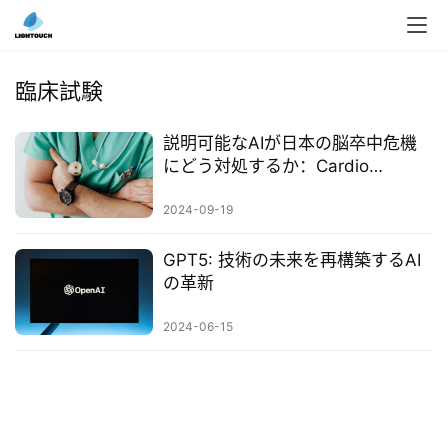
入
ク
臨床試験
ラ
ウ
説明可能なAIが日本の脳卒中危機
ド
にどう対処するか：Cardio
導
Intelligenceの革新の軌跡
入
2024-09-19
3
GPT5: 技術の未来を再構築するAI
D
の革新
プ
リ
2024-06-15
ン
ト
サ
ー
ビ