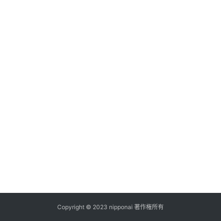
ス
A
I
ツ
ー
ル
セ
ッ
ト
A
I
活
用
Copyright © 2023 nipponai 著作権所有
お