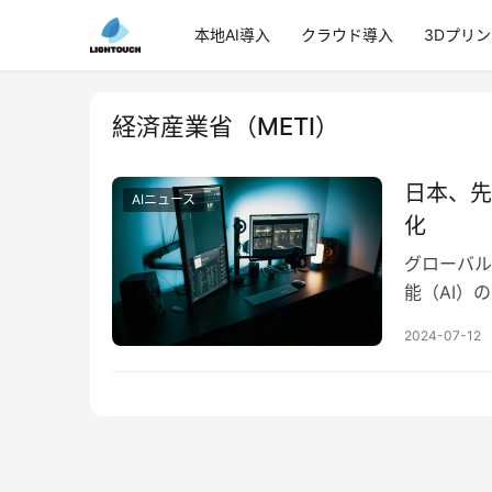
本地AI導入
クラウド導入
3Dプリ
経済産業省（METI）
日本、先
AIニュース
化
グローバル
能（AI）
は、Hewlet
2024-07-12