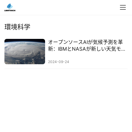
入
ク
環境科学
ラ
ウ
オープンソースAIが気候予測を革
ド
新：IBMとNASAが新しい天気モデ
導
ルを発表
入
2024-09-24
3
D
プ
リ
ン
ト
サ
ー
ビ