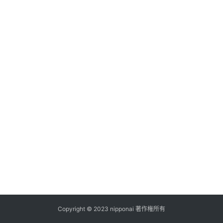
ス
A
I
ツ
ー
ル
セ
ッ
ト
A
I
活
用
Copyright © 2023 nipponai 著作権所有
お