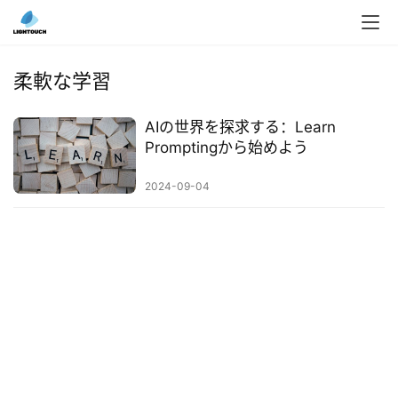
入
ク
柔軟な学習
ラ
ウ
AIの世界を探求する：Learn
ド
Promptingから始めよう
導
入
2024-09-04
3
D
プ
リ
ン
ト
サ
ー
ビ