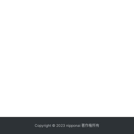
ス
A
I
ツ
ー
ル
セ
ッ
ト
A
I
活
用
Copyright © 2023 nipponai 著作権所有
お