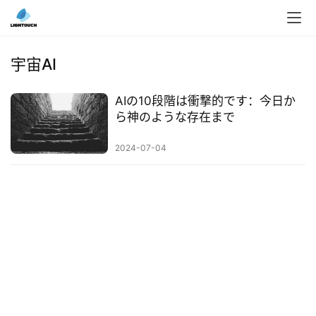
入
ク
宇宙AI
ラ
ウ
AIの10段階は衝撃的です：今日か
ド
ら神のような存在まで
導
入
2024-07-04
3
D
プ
リ
ン
ト
サ
ー
ビ