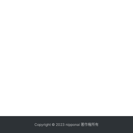
ス
A
I
ツ
ー
ル
セ
ッ
ト
A
I
活
用
Copyright © 2023 nipponai 著作権所有
お