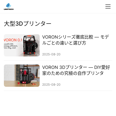
入
ク
大型3Dプリンター
ラ
ウ
VORONシリーズ徹底比較 ― モデ
ド
ルごとの違いと選び方
導
入
2025-08-20
3
VORON 3Dプリンター ― DIY愛好
D
家のための究極の自作プリンタ
プ
リ
2025-08-20
ン
ト
サ
ー
ビ