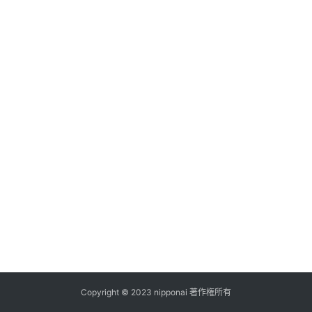
ス
A
I
ツ
ー
ル
セ
ッ
ト
A
I
活
用
Copyright © 2023 nipponai 著作権所有
お