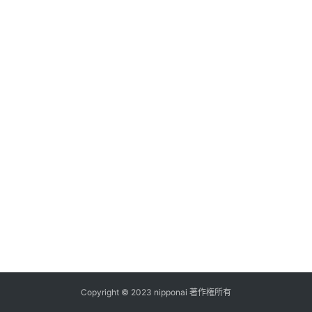
ス
A
I
ツ
ー
ル
セ
ッ
ト
A
I
活
用
Copyright © 2023 nipponai 著作権所有
お