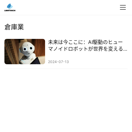
入
ク
倉庫業
ラ
ウ
未来は今ここに：AI駆動のヒュー
ド
マノイドロボットが世界を変える
導
方法
入
2024-07-13
3
D
プ
リ
ン
ト
サ
ー
ビ