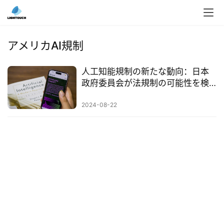
入
ク
アメリカAI規制
ラ
ウ
人工知能規制の新たな動向：日本
ド
政府委員会が法規制の可能性を検
導
討
入
2024-08-22
3
D
プ
リ
ン
ト
サ
ー
ビ