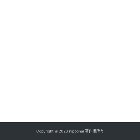
ス
A
I
ツ
ー
ル
セ
ッ
ト
A
I
活
用
Copyright © 2023 nipponai 著作権所有
お